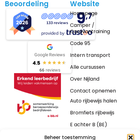
Beoordeling
Website
9
Homepage
,7
133 reviews
Camper /
Caravantraining
provided by
Code 95
Intern transport
Google Reviews
4.5
Alle cursussen
66
reviews
Over Nijland
Contact opnemen
Auto rijbewijs halen
Bromfiets rijbewijs
E achter B (BE)
Motorrijbewijs
Beheer toestemming