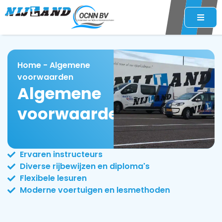
Home
-
Algemene
voorwaarden
Algemene
voorwaarden
Ervaren instructeurs
Diverse rijbewijzen en diploma's
Flexibele lesuren
Moderne voertuigen en lesmethoden