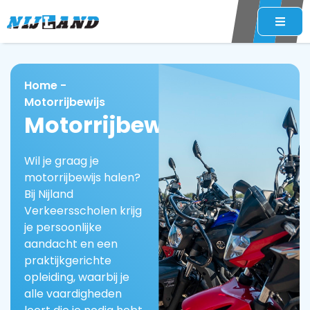
Home
-
Motorrijbewijs
Motorrijbewijs
Wil je graag je
motorrijbewijs halen?
Bij Nijland
Verkeersscholen krijg
je persoonlijke
aandacht en een
praktijkgerichte
opleiding, waarbij je
alle vaardigheden