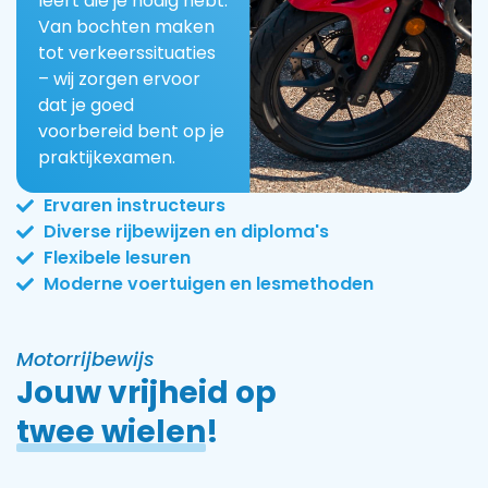
leert die je nodig hebt.
Van bochten maken
tot verkeerssituaties
– wij zorgen ervoor
dat je goed
voorbereid bent op je
praktijkexamen.
Ervaren instructeurs
Diverse rijbewijzen en diploma's
Flexibele lesuren
Moderne voertuigen en lesmethoden
Motorrijbewijs
Jouw vrijheid op
twee wielen
!