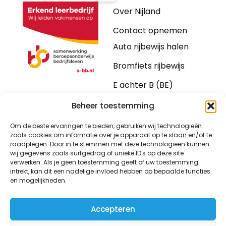
Over Nijland
Contact opnemen
Auto rijbewijs halen
Bromfiets rijbewijs
E achter B (BE)
Motorrijbewijs
Beheer toestemming
Vrachtwagen
Om de beste ervaringen te bieden, gebruiken wij technologieën
zoals cookies om informatie over je apparaat op te slaan en/of te
Bus
raadplegen. Door in te stemmen met deze technologieën kunnen
wij gegevens zoals surfgedrag of unieke ID's op deze site
Intern transport
verwerken. Als je geen toestemming geeft of uw toestemming
intrekt, kan dit een nadelige invloed hebben op bepaalde functies
en mogelijkheden.
Accepteren
© 2026 Nijland Verkeersscholen | Ontwikkeld door
Cotive