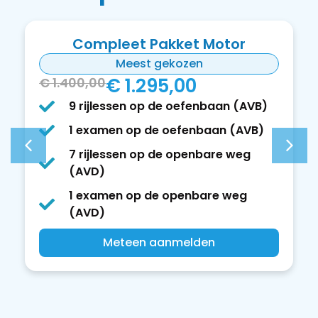
r
AVB Pakket​
€ 600,-
€ 675,-
9 rijlessen
(AVB)
AVB Examen
AVB)
Meteen aanmelden
weg
eg