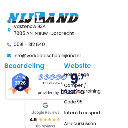
Vastenow 93A
7885 AN, Nieuw-Dordrecht
0591 - 312 840
info@verkeersschoolnijland.nl
Beoordeling
Website
9
Homepage
,7
133 reviews
Camper /
Caravantraining
provided by
Code 95
Intern transport
Google Reviews
4.5
Alle cursussen
66
reviews