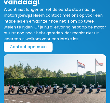
vandaag!
Wacht niet langer en zet de eerste stap naar je
motorrijbewijs! Neem contact met ons op voor een
intake les en ervaar zelf hoe het is om op twee
wielen te rijden. Of je nu al ervaring hebt op de motor
of juist nog nooit hebt gereden, dat maakt niet uit –
iedereen is welkom voor een intake les!
Contact opnemen