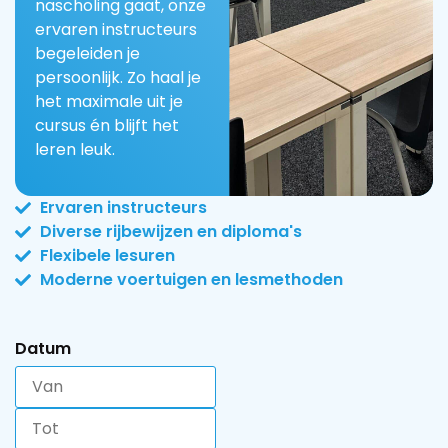
nascholing gaat, onze
ervaren instructeurs
begeleiden je
persoonlijk. Zo haal je
het maximale uit je
cursus én blijft het
leren leuk.
Ervaren instructeurs
Diverse rijbewijzen en diploma's
Flexibele lesuren
Moderne voertuigen en lesmethoden
Datum