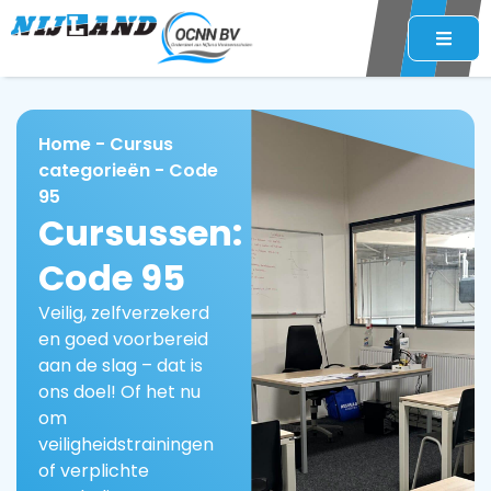
Home
-
Cursus
categorieën
-
Code
95
Cursussen:
Code 95
Veilig, zelfverzekerd
en goed voorbereid
aan de slag – dat is
ons doel! Of het nu
om
veiligheidstrainingen
of verplichte