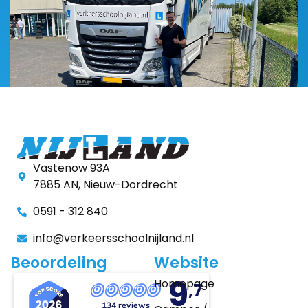
Vastenow 93A
7885 AN, Nieuw-Dordrecht
0591 - 312 840
info@verkeersschoolnijland.nl
Beoordeling
Website
9
Homepage
,7
134 reviews