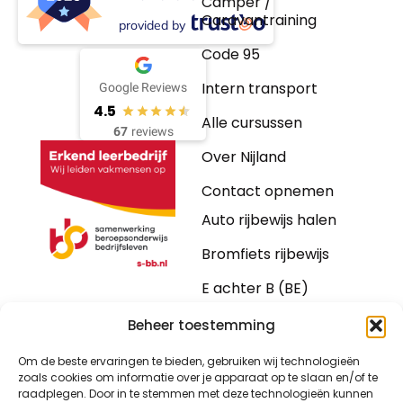
Camper /
Caravantraining
provided by
Code 95
Intern transport
Google Reviews
4.5
Alle cursussen
67
reviews
Over Nijland
Contact opnemen
Auto rijbewijs halen
Bromfiets rijbewijs
E achter B (BE)
Motorrijbewijs
Beheer toestemming
Vrachtwagen
Om de beste ervaringen te bieden, gebruiken wij technologieën
zoals cookies om informatie over je apparaat op te slaan en/of te
Bus
raadplegen. Door in te stemmen met deze technologieën kunnen