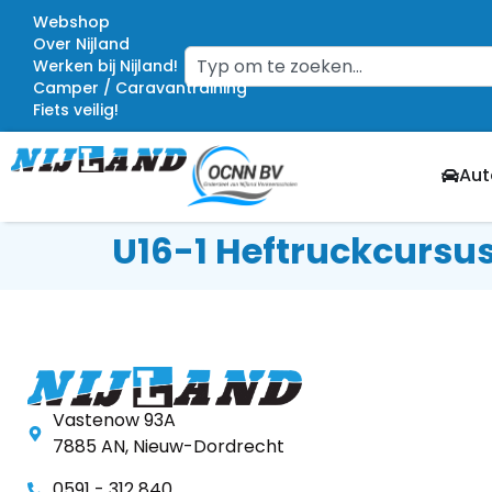
Webshop
Over Nijland
Werken bij Nijland!
Camper / Caravantraining
Fiets veilig!
Aut
U16-1 Heftruckcursu
Vastenow 93A
7885 AN, Nieuw-Dordrecht
0591 - 312 840