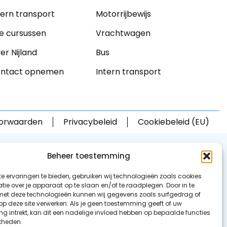
tern transport
Motorrijbewijs
le cursussen
Vrachtwagen
er Nijland
Bus
ntact opnemen
Intern transport
orwaarden
Privacybeleid
Cookiebeleid (EU)
Beheer toestemming
e ervaringen te bieden, gebruiken wij technologieën zoals cookies
ie over je apparaat op te slaan en/of te raadplegen. Door in te
t deze technologieën kunnen wij gegevens zoals surfgedrag of
 op deze site verwerken. Als je geen toestemming geeft of uw
g intrekt, kan dit een nadelige invloed hebben op bepaalde functies
kheden.