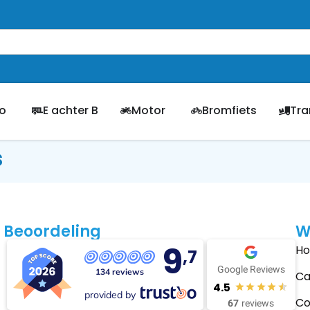
o
E achter B
Motor
Bromfiets
Tra
s
Beoordeling
W
9
H
,7
Google Reviews
134 reviews
Ca
4.5
provided by
Co
67
reviews