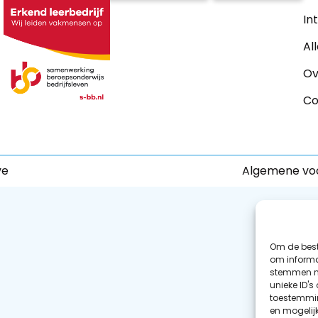
In
Al
Ov
Co
ve
Algemene vo
Om de best
om informat
stemmen me
unieke ID's
toestemmin
en mogelij