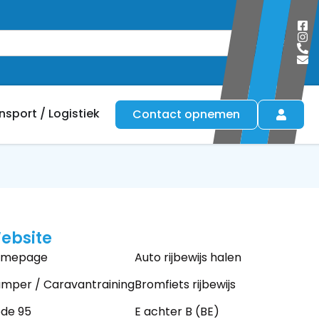
Zoeken
nsport / Logistiek
Contact opnemen
ebsite
omepage
Auto rijbewijs halen
mper / Caravantraining
Bromfiets rijbewijs
de 95
E achter B (BE)