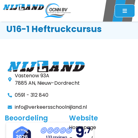
U16-1 Heftruckcursus
Vastenow 93A
7885 AN, Nieuw-Dordrecht
0591 - 312 840
info@verkeersschoolnijland.nl
Beoordeling
Website
9
Homepage
,7
133 reviews