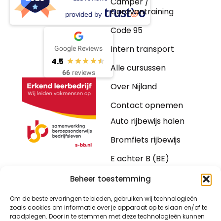
Camper /
Caravantraining
provided by
Code 95
Intern transport
Google Reviews
4.5
Alle cursussen
66
reviews
Over Nijland
Contact opnemen
Auto rijbewijs halen
Bromfiets rijbewijs
E achter B (BE)
Motorrijbewijs
Beheer toestemming
Vrachtwagen
Om de beste ervaringen te bieden, gebruiken wij technologieën
zoals cookies om informatie over je apparaat op te slaan en/of te
Bus
raadplegen. Door in te stemmen met deze technologieën kunnen