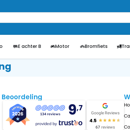
o
E achter B
Motor
Bromfiets
Tra
ing
Beoordeling
W
9
H
,7
Google Reviews
134 reviews
Ca
4.5
provided by
Co
67
reviews