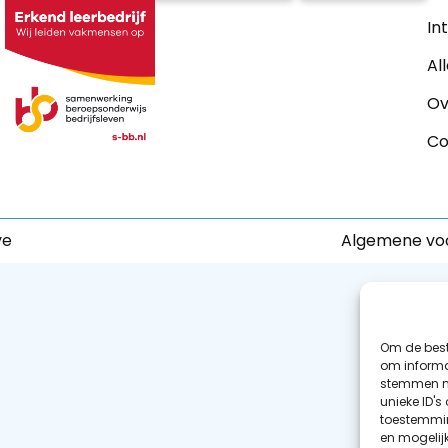
In
Al
Ov
Co
ve
Algemene vo
Om de best
om informat
stemmen me
unieke ID's
toestemmin
en mogelij