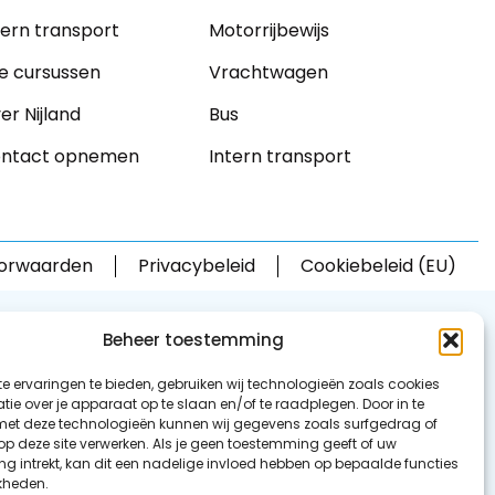
tern transport
Motorrijbewijs
le cursussen
Vrachtwagen
er Nijland
Bus
ntact opnemen
Intern transport
orwaarden
Privacybeleid
Cookiebeleid (EU)
Beheer toestemming
e ervaringen te bieden, gebruiken wij technologieën zoals cookies
ie over je apparaat op te slaan en/of te raadplegen. Door in te
t deze technologieën kunnen wij gegevens zoals surfgedrag of
 op deze site verwerken. Als je geen toestemming geeft of uw
g intrekt, kan dit een nadelige invloed hebben op bepaalde functies
kheden.