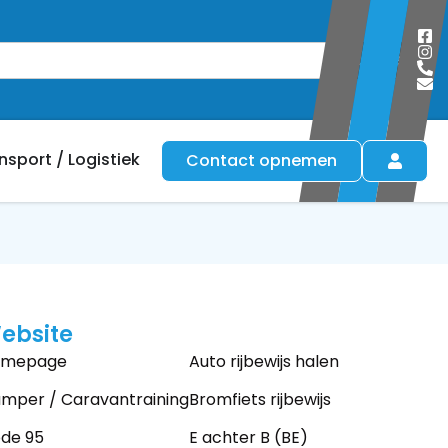
Zoeken
nsport / Logistiek
Contact opnemen
ebsite
omepage
Auto rijbewijs halen
mper / Caravantraining
Bromfiets rijbewijs
de 95
E achter B (BE)