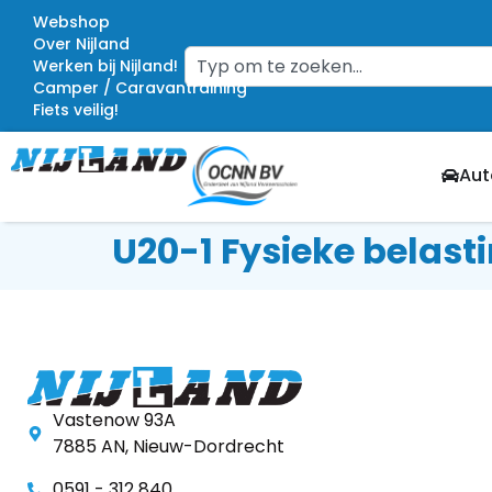
Webshop
Over Nijland
Werken bij Nijland!
Camper / Caravantraining
Fiets veilig!
Aut
U20-1 Fysieke belast
Vastenow 93A
7885 AN, Nieuw-Dordrecht
0591 - 312 840