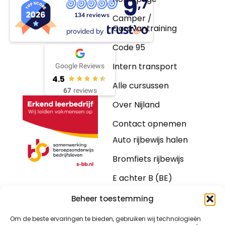
9
,7
134 reviews
Camper /
Caravantraining
provided by
Code 95
Intern transport
Google Reviews
4.5
Alle cursussen
67
reviews
Over Nijland
Contact opnemen
Auto rijbewijs halen
Bromfiets rijbewijs
E achter B (BE)
Motorrijbewijs
Beheer toestemming
Vrachtwagen
Om de beste ervaringen te bieden, gebruiken wij technologieën