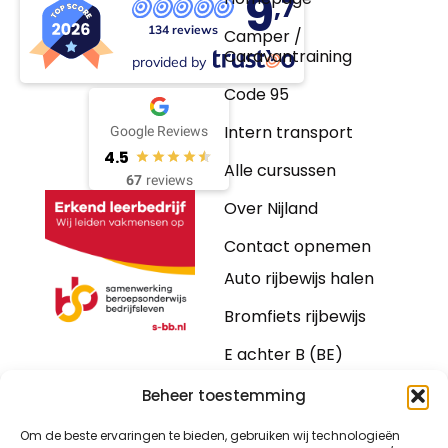
9
,7
134 reviews
Camper /
Caravantraining
provided by
Code 95
Intern transport
Google Reviews
4.5
Alle cursussen
67
reviews
Over Nijland
Contact opnemen
Auto rijbewijs halen
Bromfiets rijbewijs
E achter B (BE)
Motorrijbewijs
Beheer toestemming
Vrachtwagen
Om de beste ervaringen te bieden, gebruiken wij technologieën