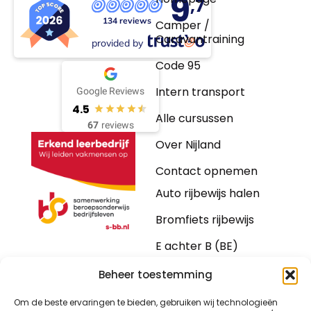
9
,7
134 reviews
Camper /
Caravantraining
provided by
Code 95
Intern transport
Google Reviews
4.5
Alle cursussen
67
reviews
Over Nijland
Contact opnemen
Auto rijbewijs halen
Bromfiets rijbewijs
E achter B (BE)
Motorrijbewijs
Beheer toestemming
Vrachtwagen
Om de beste ervaringen te bieden, gebruiken wij technologieën