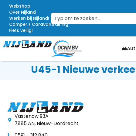
Webshop
Over Nijland
Werken bij Nijland!
Camper / Caravantraining
Fiets veilig!
Aut
U45-1 Nieuwe verkee
Vastenow 93A
7885 AN, Nieuw-Dordrecht
0591 - 312 840