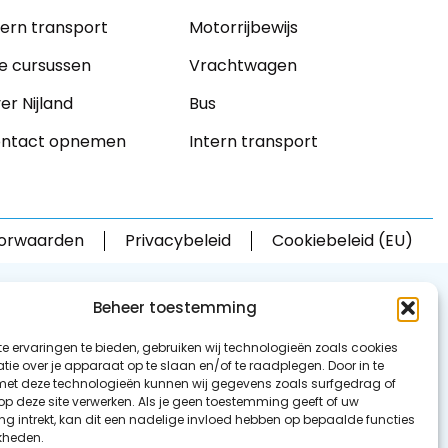
tern transport
Motorrijbewijs
le cursussen
Vrachtwagen
er Nijland
Bus
ntact opnemen
Intern transport
orwaarden
Privacybeleid
Cookiebeleid (EU)
Beheer toestemming
e ervaringen te bieden, gebruiken wij technologieën zoals cookies
ie over je apparaat op te slaan en/of te raadplegen. Door in te
t deze technologieën kunnen wij gegevens zoals surfgedrag of
 op deze site verwerken. Als je geen toestemming geeft of uw
g intrekt, kan dit een nadelige invloed hebben op bepaalde functies
kheden.