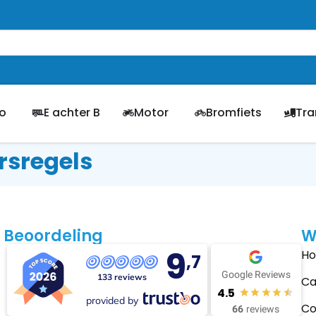
o
E achter B
Motor
Bromfiets
Tra
rsregels
Beoordeling
W
9
H
,7
Google Reviews
133 reviews
Ca
4.5
provided by
Co
66
reviews