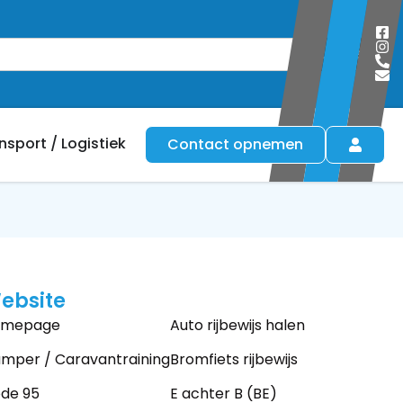
Zoeken
nsport / Logistiek
Contact opnemen
ebsite
omepage
Auto rijbewijs halen
mper / Caravantraining
Bromfiets rijbewijs
de 95
E achter B (BE)