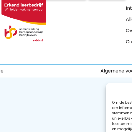
In
Al
Ov
Co
ve
Algemene vo
Om de best
om informat
stemmen me
unieke ID's
toestemmin
en mogelij