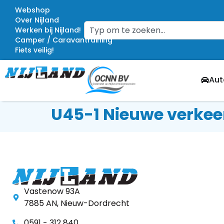
Webshop
Over Nijland
Werken bij Nijland!
Camper / Caravantraining
Fiets veilig!
Aut
U45-1 Nieuwe verkee
Vastenow 93A
7885 AN, Nieuw-Dordrecht
0591 - 312 840