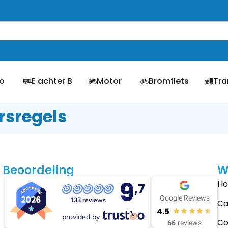
o
E achter B
Motor
Bromfiets
Tra
rsregels
Beoordeling
W
9
H
,7
Google Reviews
133 reviews
Ca
4.5
provided by
Co
66
reviews