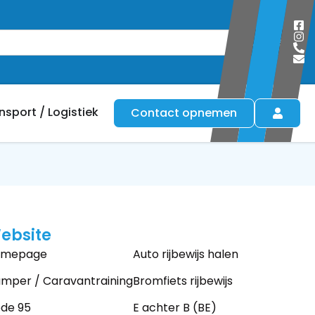
Zoeken
nsport / Logistiek
Contact opnemen
ebsite
omepage
Auto rijbewijs halen
mper / Caravantraining
Bromfiets rijbewijs
de 95
E achter B (BE)