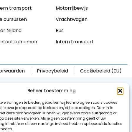
tern transport
Motorrijbewijs
le cursussen
Vrachtwagen
er Nijland
Bus
ntact opnemen
Intern transport
orwaarden
Privacybeleid
Cookiebeleid (EU)
Beheer toestemming
e ervaringen te bieden, gebruiken wij technologieën zoals cookies
ie over je apparaat op te slaan en/of te raadplegen. Door in te
t deze technologieën kunnen wij gegevens zoals surfgedrag of
 op deze site verwerken. Als je geen toestemming geeft of uw
g intrekt, kan dit een nadelige invloed hebben op bepaalde functies
kheden.