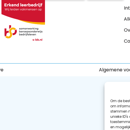
In
Al
Ov
Co
ve
Algemene vo
Om de best
om informat
stemmen me
unieke ID's
toestemmin
en mogelij