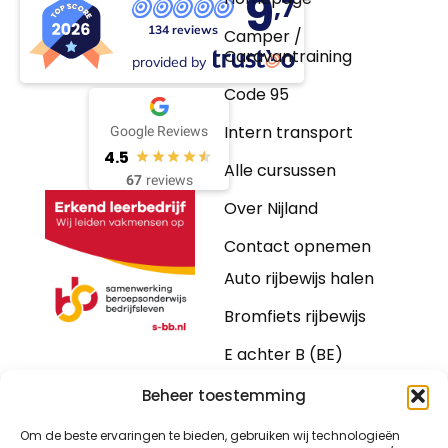
9
,7
134 reviews
Camper /
Caravantraining
provided by
Code 95
Intern transport
Google Reviews
4.5
Alle cursussen
67
reviews
Over Nijland
Contact opnemen
Auto rijbewijs halen
Bromfiets rijbewijs
E achter B (BE)
Motorrijbewijs
Beheer toestemming
Vrachtwagen
Om de beste ervaringen te bieden, gebruiken wij technologieën