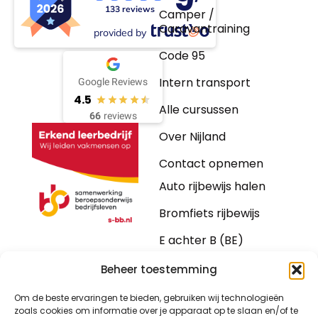
133 reviews
Camper /
Caravantraining
provided by
Code 95
Intern transport
Google Reviews
4.5
Alle cursussen
66
reviews
Over Nijland
Contact opnemen
Auto rijbewijs halen
Bromfiets rijbewijs
E achter B (BE)
Motorrijbewijs
Beheer toestemming
Vrachtwagen
Om de beste ervaringen te bieden, gebruiken wij technologieën
zoals cookies om informatie over je apparaat op te slaan en/of te