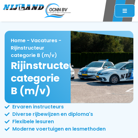
Home
-
Vacatures
-
Rijinstructeur
categorie B (m/v)
Rijinstructeur
categorie
B (m/v)
Ervaren instructeurs
Diverse rijbewijzen en diploma's
Flexibele lesuren
Moderne voertuigen en lesmethoden